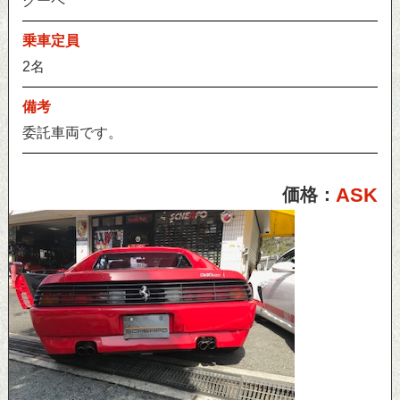
クーペ
乗車定員
2名
備考
委託車両です。
ASK
価格：