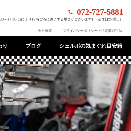
072-727-5881
:00～17:30(日により17時ごろに終了する場合がございます) (定休日:水曜日）
プライバシーポリシー・特定商取引法
会社概要
シェルポの気まぐれ目安箱
わり
ブログ