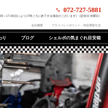
072-727-5881
:00～17:30(日により17時ごろに終了する場合がございます) (定休日:水曜日）
プライバシーポリシー・特定商取引法
会社概要
シェルポの気まぐれ目安箱
わり
ブログ