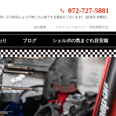
072-727-5881
:00～17:30(日により17時ごろに終了する場合がございます) (定休日:水曜日）
プライバシーポリシー・特定商取引法
会社概要
シェルポの気まぐれ目安箱
わり
ブログ